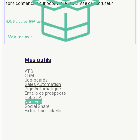
font confiance pour booster leur activité de recruteur.
4,9/5
d’après
65+ avis
Voir les avis
Mes outils
ATS
CRM
Job-boards
Sales Automation
Pige Automatique
Emails de prospects
Robot IA
Nouveau
Social Share
Extraction Linkedin